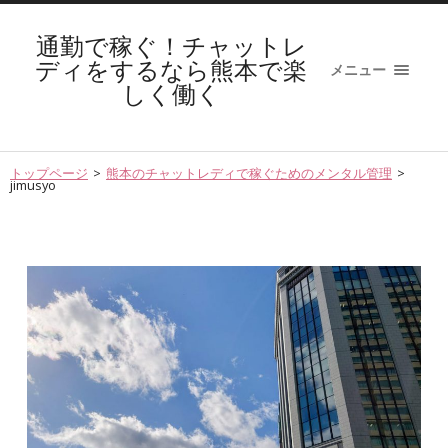
通勤で稼ぐ！チャットレ
ディをするなら熊本で楽
メニュー
しく働く
トップページ
>
熊本のチャットレディで稼ぐためのメンタル管理
>
jimusyo