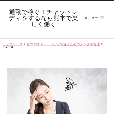
通勤で稼ぐ！チャットレ
ディをするなら熊本で楽
メニュー
しく働く
トップページ
>
熊本のチャットレディで稼ぐためのメンタル管理
>
mental