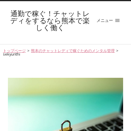
通勤で稼ぐ！チャットレ
ディをするなら熊本で楽
メニュー
しく働く
トップページ
>
熊本のチャットレディで稼ぐためのメンタル管理
>
sekyurithi